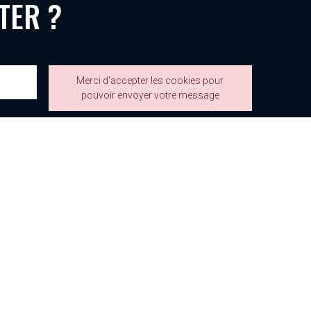
TER ?
Merci d'accepter les cookies pour
pouvoir envoyer votre message
ommerciale qui peut en découler.
00 - 12h00 | 14h00 - 18h00