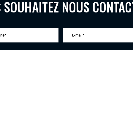
 SOUHAITEZ NOUS CONTAC
isies soient exploitées dans le cadre de la demande formulée et de la relation c
salle
40120
Saint-Gor
06 89 59 99 86
Vendredi : 08h