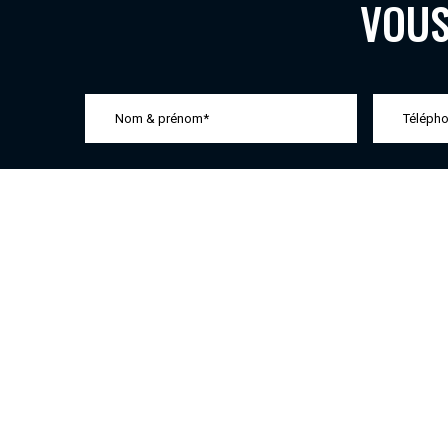
VOUS
En soumettant ce formulaire, j'accepte que les informations sa
500 chemin de Las