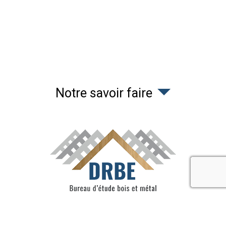
Notre savoir faire
recaptcha 
500 chemin de Lassalle
40120
Saint-Gor
France
06 89 59 99 86